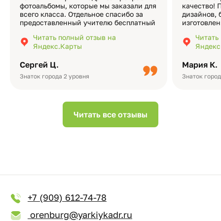
фотоальбомы, которые мы заказали для
качество! 
всего класса. Отдельное спасибо за
дизайнов, 
предоставленный учителю бесплатный
изготовлен
экземпляр — это очень приятно и
различные
Читать полный отзыв на
Читать
подчёркивает значимость события.
оформлени
Яндекс.Карты
Яндекс
Качество альбомов на высшем уровне:
добавить 
плотная бумага, красивый дизайн….
смотреть ч
Сергей Ц.
Мария К.
видео с де
Небольшо
Знаток города 2 уровня
Знаток город
Читать все отзывы
+7 (909) 612-74-78
orenburg@yarkiykadr.ru