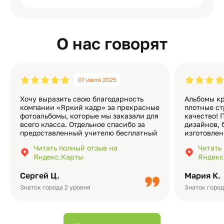
О нас говорят
07 июля 2025
Хочу выразить свою благодарность
Альбомы кр
компании «Яркий кадр» за прекрасные
плотные ст
фотоальбомы, которые мы заказали для
качество! 
всего класса. Отдельное спасибо за
дизайнов, 
предоставленный учителю бесплатный
изготовлен
экземпляр — это очень приятно и
различные
Читать полный отзыв на
Читать
подчёркивает значимость события.
оформлени
Яндекс.Карты
Яндекс
Качество альбомов на высшем уровне:
добавить 
плотная бумага, красивый дизайн….
смотреть ч
Сергей Ц.
Мария К.
видео с де
Небольшо
Знаток города 2 уровня
Знаток город