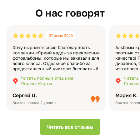
О нас говорят
07 июля 2025
Хочу выразить свою благодарность
Альбомы кр
компании «Яркий кадр» за прекрасные
плотные ст
фотоальбомы, которые мы заказали для
качество! 
всего класса. Отдельное спасибо за
дизайнов, 
предоставленный учителю бесплатный
изготовлен
экземпляр — это очень приятно и
различные
Читать полный отзыв на
Читать
подчёркивает значимость события.
оформлени
Яндекс.Карты
Яндекс
Качество альбомов на высшем уровне:
добавить 
плотная бумага, красивый дизайн….
смотреть ч
Сергей Ц.
Мария К.
видео с де
Небольшо
Знаток города 2 уровня
Знаток город
Читать все отзывы