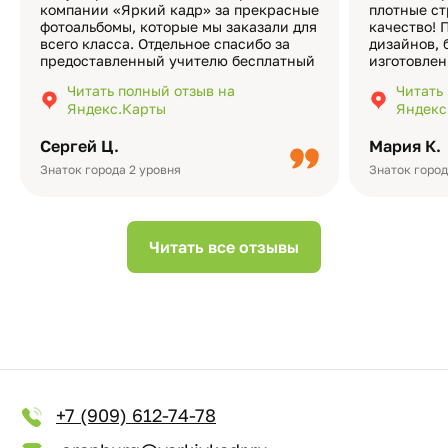
компании «Яркий кадр» за прекрасные
плотные ст
фотоальбомы, которые мы заказали для
качество! 
всего класса. Отдельное спасибо за
дизайнов, 
предоставленный учителю бесплатный
изготовлен
экземпляр — это очень приятно и
различные
Читать полный отзыв на
Читать
подчёркивает значимость события.
оформлени
Яндекс.Карты
Яндекс
Качество альбомов на высшем уровне:
добавить 
плотная бумага, красивый дизайн….
смотреть ч
Сергей Ц.
Мария К.
видео с де
Небольшо
Знаток города 2 уровня
Знаток город
Читать все отзывы
+7 (909) 612-74-78