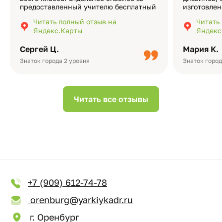
предоставленный учителю бесплатный
изготовлен
экземпляр — это очень приятно и
различные
Читать полный отзыв на
Читать
подчёркивает значимость события.
оформлени
Яндекс.Карты
Яндекс
Качество альбомов на высшем уровне:
добавить 
плотная бумага, красивый дизайн….
смотреть ч
Сергей Ц.
Мария К.
видео с де
Небольшо
Знаток города 2 уровня
Знаток город
Читать все отзывы
+7 (909) 612-74-78
orenburg@yarkiykadr.ru
г. Оренбург