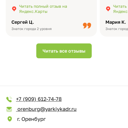
экземпляр — это очень приятно и
различные
Читать полный отзыв на
Читать
подчёркивает значимость события.
оформлени
Яндекс.Карты
Яндекс
Качество альбомов на высшем уровне:
добавить 
плотная бумага, красивый дизайн….
смотреть ч
Сергей Ц.
Мария К.
видео с де
Небольшо
Знаток города 2 уровня
Знаток город
Читать все отзывы
+7 (909) 612-74-78
orenburg@yarkiykadr.ru
г. Оренбург