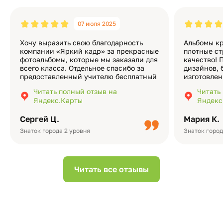
07 июля 2025
Хочу выразить свою благодарность
Альбомы кр
компании «Яркий кадр» за прекрасные
плотные ст
фотоальбомы, которые мы заказали для
качество! 
всего класса. Отдельное спасибо за
дизайнов, 
предоставленный учителю бесплатный
изготовлен
экземпляр — это очень приятно и
различные
Читать полный отзыв на
Читать
подчёркивает значимость события.
оформлени
Яндекс.Карты
Яндекс
Качество альбомов на высшем уровне:
добавить 
плотная бумага, красивый дизайн….
смотреть ч
Сергей Ц.
Мария К.
видео с де
Небольшо
Знаток города 2 уровня
Знаток город
Читать все отзывы