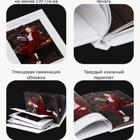
не менее 170 г/м.кв
печать
Глянцевая ламинация
Твердый книжный
обложки
переплет